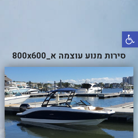
באשדוד
בטבריה
קיסריה
פתח סרגל נגישות
אשקלון
בעכו
סירות מנוע עוצמה א_800x600
בחיפה / מחיפה
ביפו
בטיילת טבריה
בכנרת מחיר / מחירים
בכנרת גינוסר
בכנרת טבריה
בכנרת ילדים
בכנרת לידו