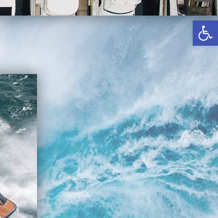
באשדוד
פתח סרגל נגישות
בטבריה
קיסריה
ס
אשקלון
בעכו
בחיפה / מחיפה
ביפו
בטיילת טבריה
בכנרת מחיר / מחירים
בכנרת גינוסר
בכנרת טבריה
בכנרת ילדים
בכנרת לידו