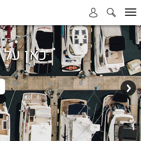
בחר תתקטגוריה
בחר מיקום
הכל
כאן על ה
ביוון / ליוון
בישראל
באילת
במרינה הרצליה
בכנרת
בהרצליה
בתל אביב
באשקלון