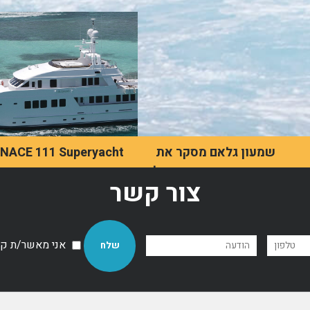
שמעון גלאם מסקר את
INACE 111 Superyacht
תחום היאכטות בישראל
"She" is a revolutionary
צור קשר
new yacht launched in
שמעון גלאם מתאר את
2017 by Sunreef Yacht
ישראל כמיקום מושלם
Design.
לחובבי יאכטות, הן בזכות
האקלים הנעים והן בזכות
אני מאשר/ת קבל
הנופים המרהיבים שליד הים
התיכון.
לדף מאמר
לדף מאמר