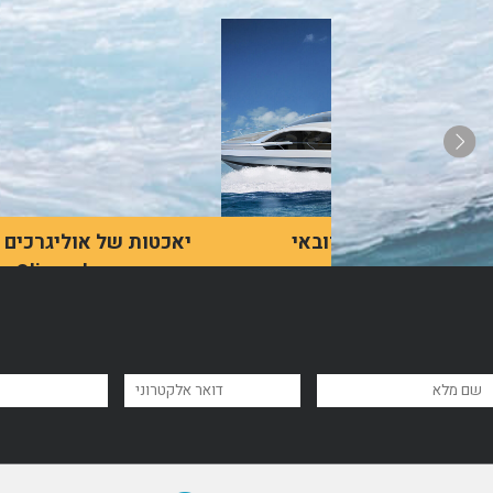
שייט בדובאי
יאכטות של אוליגרכים
עשירים – Oligarch
האינטראקציה של מרבית
Yachts List
האנשים עם יאכטות היא
בעיקר בסרטים, אך למעשה,
הן הרבה יותר נגישות ממה
שנהוג לחשוב.
לדף מאמר