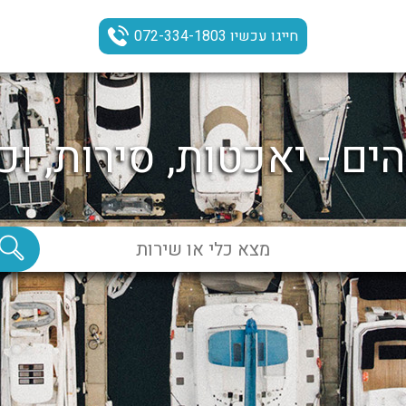
חייגו עכשיו 072-334-1803
ים - יאכטות, סירות, וכ