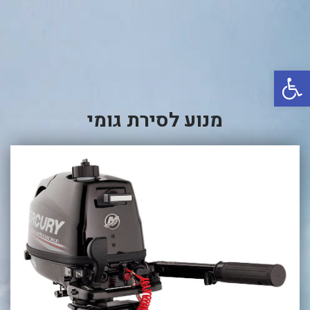
באשדוד
בטבריה
קיסריה
פתח סרגל נגישות
אשקלון
בעכו
מנוע לסירת גומי
בחיפה / מחיפה
ביפו
בטיילת טבריה
בכנרת מחיר / מחירים
בכנרת גינוסר
בכנרת טבריה
בכנרת ילדים
בכנרת לידו