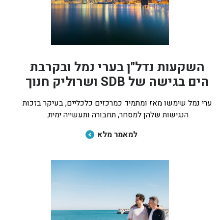
בכנרת לידו מחיר
בכנרת למשפחות
בצפון
השקעות נדל"ן בערי נמל ובקרבת
בארץ
הים בגישה של SDB ושרוליק חנוך
לקפריסין
ערי נמל שימשו מאז ומתמיד כמרכזים כלכליים, בעיקר בזכות
נתניה
הנגישות שלהן למסחר, תחבורה ותעשייה ימית.
מדובאי / לדובאי
למאמר מלא
בבאר שבע