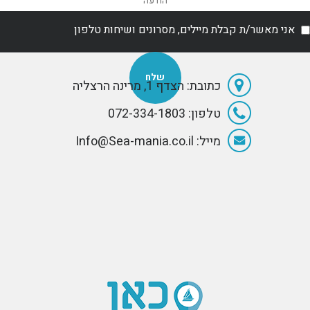
ביסטרו 56. אנו
Lürssen.
חושבים שמידע
אני מאשר/ת קבלת מיילים, מסרונים ושיחות טלפון
זה ישמש גולשים
רבים באתר ולכן
החלטנו לפרסם
אותו. כל מילה
בדף זה היא אמת
כתובת: הצדף 1, מרינה הרצליה
- שפטו בעצמכם!
טלפון: 072-334-1803
מייל: Info@Sea-mania.co.il