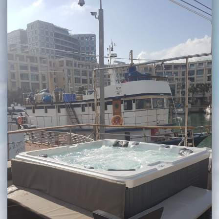
בכנרת לידו מחיר
בכנרת למשפחות
בצפון
בארץ
לקפריסין
נתניה
מדובאי / לדובאי
בבאר שבע