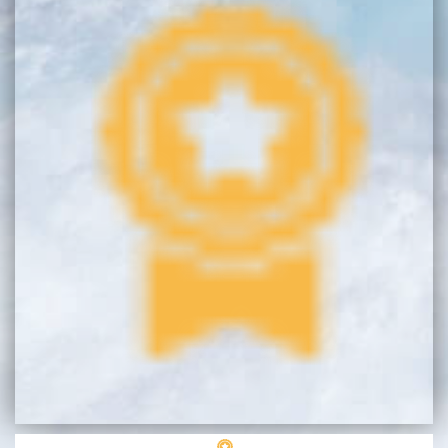
בכנרת לידו מחיר
בכנרת למשפחות
בצפון
בארץ
לקפריסין
נתניה
מדובאי / לדובאי
בבאר שבע