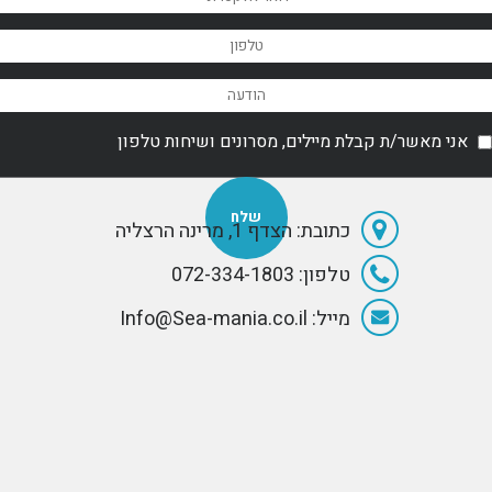
לאחר היכרות רבת
שנים אנו מרגישים
צורך להמליץ על
מסעדה שרבים
מכם יתעניינו בה -
ביסטרו 56. אנו
חושבים שמידע
אני מאשר/ת קבלת מיילים, מסרונים ושיחות טלפון
זה ישמש גולשים
רבים באתר ולכן
החלטנו לפרסם
אותו. כל מילה
בדף זה היא אמת
כתובת: הצדף 1, מרינה הרצליה
- שפטו בעצמכם!
טלפון: 072-334-1803
מייל: Info@Sea-mania.co.il