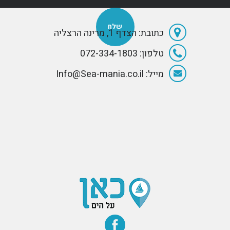
רבים באתר ולכן
החלטנו לפרסם
אותו. כל מילה
בדף זה היא אמת
כתובת: הצדף 1, מרינה הרצליה
- שפטו בעצמכם!
טלפון: 072-334-1803
מייל: Info@Sea-mania.co.il