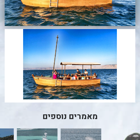
בכנרת לידו מחיר
בכנרת למשפחות
בצפון
בארץ
לקפריסין
נתניה
מדובאי / לדובאי
בבאר שבע
מאמרים נוספים