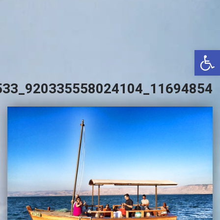
באשדוד
בטבריה
קיסריה
פתח סרגל נגישות
אשקלון
בעכו
11694854_920335558024104_8557547601220494533_n
בחיפה / מחיפה
ביפו
בטיילת טבריה
בכנרת מחיר / מחירים
בכנרת גינוסר
בכנרת טבריה
בכנרת ילדים
בכנרת לידו