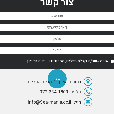
צור קשר
by Swiss
אין 
יאכטות, כולל
entrepreneur
יאכטות קטנות
Ernesto
וקומפקטיות יותר,
Bertarelli.
אשר יכולות להיות
ברות השגה
אני מאשר/ת קבלת מיילים, מסרונים ושיחות טלפון
כתובת: הצדף 1, מרינה הרצליה
טלפון: 072-334-1803
מייל: Info@Sea-mania.co.il