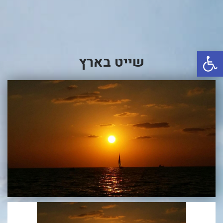
באשדוד
בטבריה
קיסריה
פתח סרגל נגישות
שייט בארץ
אשקלון
בעכו
בחיפה / מחיפה
ביפו
בטיילת טבריה
בכנרת מחיר / מחירים
בכנרת גינוסר
בכנרת טבריה
בכנרת ילדים
בכנרת לידו