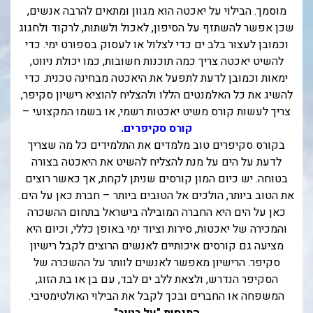
מוסמך. הבילוי על יאכטה הוא מגוון ומתאים להרבה אנשים,
בכנרת לידו מחיר
שכן אפשר להשתזף על הסיפון, לאכול ולשתות, לרקוד ולחגוג
וכמובן לעצור בלב ים כדי לצלול או לעסוק בספורט ימי. כדי
בכנרת למשפחות
להשיט יאכטה צריך כמה תוכנות חשובות, כמו יכולת ניווט,
בצפון
ימאות וכמובן לדעת לתפעל את היאכטה מבחינה טכנית. כדי
להשיג את כל האלמנטים הללו ולהצליח להוציא רישיון סקיפר,
בארץ
צריך לעשות קורס משיט יאכטות רשמי, או בשמו המקצועי –
לקפריסין
קורס סקיפרים.
בקורס סקיפרים טוב מלמדים את התלמידים כל מה שצריך
נתניה
לדעת על הים על מנת להצליח להשיט את היאכטה בצורה
מדובאי / לדובאי
בטוחה. יש כיום המון קורסים שניתן לקחת, אך כאשר רוצים
את הטוב ביותר, הולכים אל הטובים ביותר – חברת כאן על הים.
בבאר שבע
כאן על הים היא החברה המובילה בישראל בתחום ההשכרה
והמכירה של יאכטות, סירות וציוד ימי באופן כללי, וכיום היא
מציעה גם קורסים איכותיים לאנשים הרוצים לקבל רישיון
סקיפר. הרישיון מאפשר לאנשים לוותר על ההשכרה של
הסקיפר הנדרש, ולצאת ללב ים לבד, עם בן או בת הזוג,
המשפחה או החברים ובכך לקבל את הבילוי האולטימטיבי.