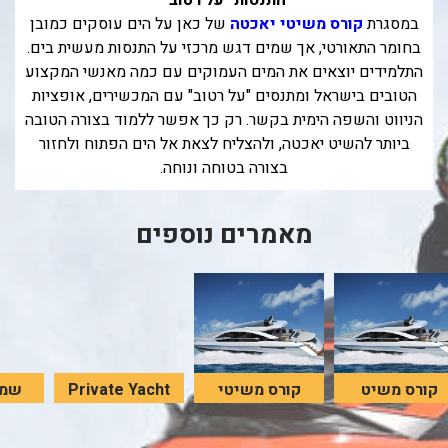
התנסות "על רטוב"
במסגרת
קורס משיטי יאכטה
של כאן על הים עוסקים כמובן
בחומר התאורטי, אך שמים דגש מרכזי על התנסות מעשית בים.
התלמידים יוצאים את המים העמוקים עם כמה מאנשי המקצוע
הטובים בישראל ומתנסים "על רטוב" עם המכשירים, אופציות
הניווט והשפה הימית בקשר. רק כך אפשר ללמוד בצורה הטובה
ביותר להשיט יאכטה, ולהצליח לצאת אל הים הפתוח ולחזור
בצורה בטוחה ונוחה.
מאמרים נוספים
קורס משיט
קורס משיטי
Private Yacht
שמע
יאכטות
יאכטה
Rental
מסקר
בחברת כאן על
בחברת כאן על
אין תקציר נייד
הי