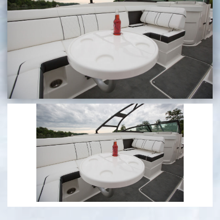
בכנרת לידו מחיר
בכנרת למשפחות
בצפון
בארץ
לקפריסין
נתניה
מדובאי / לדובאי
בבאר שבע