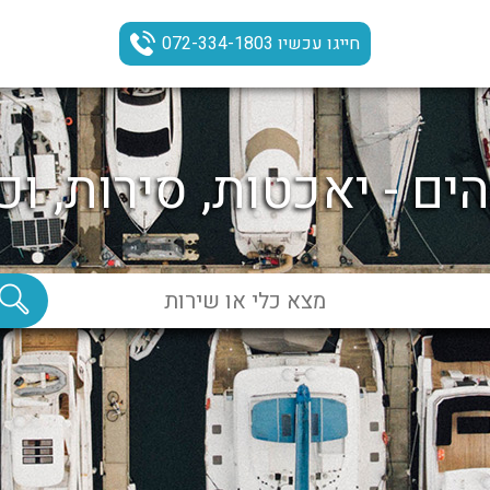
חייגו עכשיו 072-334-1803
ים - יאכטות, סירות, וכ