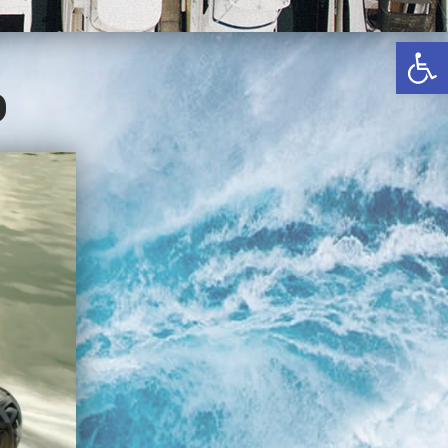
באשדוד
פתח סרגל נגישות
בטבריה
קיסריה
ס
אשקלון
בעכו
בחיפה / מחיפה
ביפו
בטיילת טבריה
בכנרת מחיר / מחירים
בכנרת גינוסר
בכנרת טבריה
בכנרת ילדים
בכנרת לידו