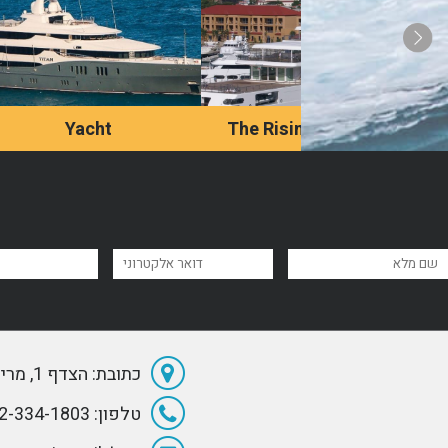
Yacht
The Rising Sun Yacht
Titan is an 80.0-meter-
A luxury vessel, Rising
long motor yacht
Sun is 27th in terms of
manufactured by German
size among all private
shipyards Abeking &
yachts on the planet. The
Rasmussen in 2010.
boat was designed by the
great Jon Bannenberg and
built in 2004 by the
לדף מאמר
לדף מאמר
renowned German
manufacturer Lürssen.
כתובת: הצדף 1, מרינה הרצליה
טלפון: 072-334-1803