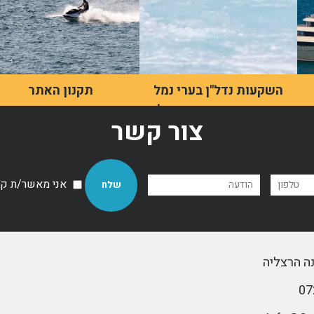
השקעות נדל"ן בערי נמל
תקנון האתר
ובקרבת הים בגישה של
תקנון האתר
צור קשר
SDB ושרוליק חנוך
ערי נמל שימשו מאז ומתמיד
כמרכזים כלכליים, בעיקר
בזכות הנגישות שלהן
אני מאשר/ת קבל
למסחר, תחבורה ותעשייה
לדף מאמר
ימית.
לדף מאמר