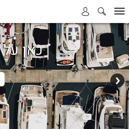
בחר תתקטגוריה
בחר מיקום
הכל
כאן על ה
ביוון / ליוון
בישראל
באילת
במרינה הרצליה
בכנרת
בהרצליה
בתל אביב
באשקלון