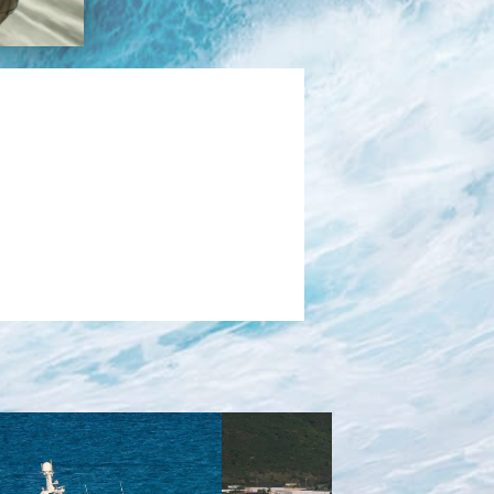
בכנרת לידו מחיר
בכנרת למשפחות
בצפון
בארץ
לקפריסין
נתניה
מדובאי / לדובאי
בבאר שבע