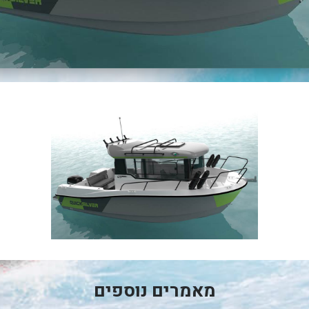
מאמרים נוספים