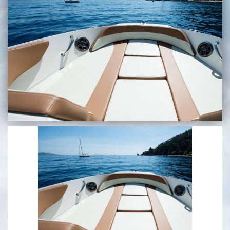
בכנרת לידו מחיר
בכנרת למשפחות
בצפון
בארץ
לקפריסין
נתניה
מדובאי / לדובאי
בבאר שבע