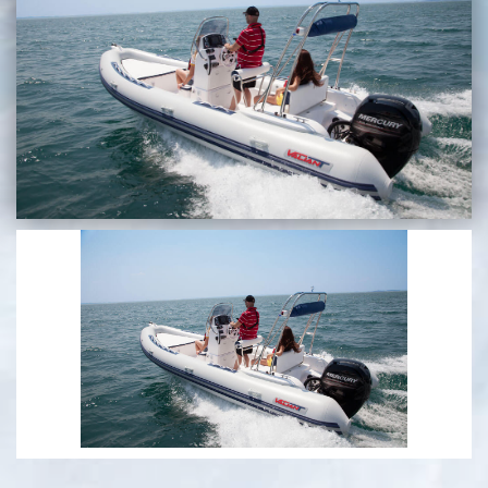
בכנרת לידו מחיר
בכנרת למשפחות
בצפון
בארץ
לקפריסין
נתניה
מדובאי / לדובאי
בבאר שבע