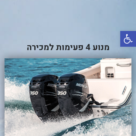
באשדוד
בטבריה
קיסריה
פתח סרגל נגישות
אשקלון
מנוע 4 פעימות למכירה
בעכו
בחיפה / מחיפה
ביפו
בטיילת טבריה
בכנרת מחיר / מחירים
בכנרת גינוסר
בכנרת טבריה
בכנרת ילדים
בכנרת לידו