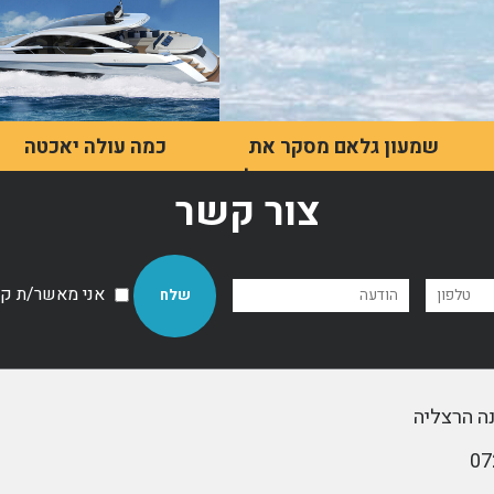
שמעון גלאם מסקר את
כמה עולה יאכטה
תחום היאכטות בישראל
האינטראקציה של מרבית
צור קשר
האנשים עם יאכטות היא
שמעון גלאם מתאר את
בעיקר בסרטים, אך למעשה,
ישראל כמיקום מושלם
הן הרבה יותר נגישות ממה
לחובבי יאכטות, הן בזכות
שנהוג לחשוב.
האקלים הנעים והן בזכות
אני מאשר/ת קבל
הנופים המרהיבים שליד הים
התיכון.
לדף מאמר
לדף מאמר