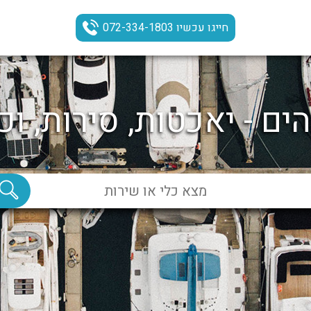
חייגו עכשיו 072-334-1803
ים - יאכטות, סירות, וכ