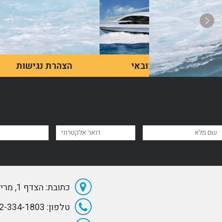
שייט בדובאי
הצהרת נגישות
האינטראקציה של מרבית
טקסט לא יותר מ400 אותיות
האנשים עם יאכטות היא
כולל רווחים
בעיקר בסרטים, אך למעשה,
הן הרבה יותר נגישות ממה
שנהוג לחשוב.
לדף מאמר
לדף מאמר
כתובת: הצדף 1, מרינה הרצליה
טלפון: 072-334-1803