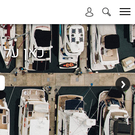
בחר תתקטגוריה
בחר מיקום
הכל
כאן על ה
ביוון / ליוון
בישראל
באילת
במרינה הרצליה
בכנרת
בהרצליה
בתל אביב
באשקלון