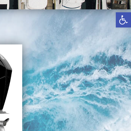
באשדוד
פתח סרגל נגישות
בטבריה
קיסריה
אשקלון
בעכו
בחיפה / מחיפה
ביפו
בטיילת טבריה
בכנרת מחיר / מחירים
בכנרת גינוסר
בכנרת טבריה
בכנרת ילדים
בכנרת לידו