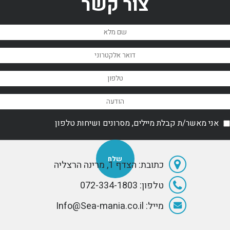
צור קשר
אין תקציר נייד
יאכ
בשווקים
Abeking &
וקומפ
גלובליים
Rasmussen in
אשר י
אין תקציר נייד
2010.
בר
אני מאשר/ת קבלת מיילים, מסרונים ושיחות טלפון
כתובת: הצדף 1, מרינה הרצליה
טלפון: 072-334-1803
מייל: Info@Sea-mania.co.il