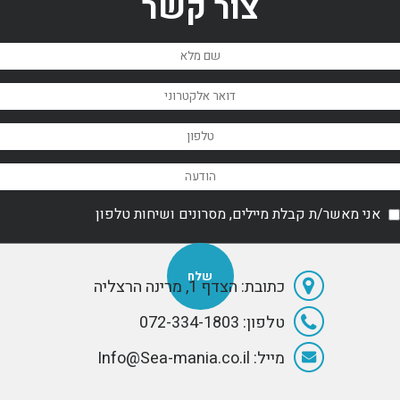
צור קשר
private yachts
Abeking &
on the planet.
Rasmussen in
The boat was
2010.
designed by the
great Jon
Bannenberg
and built in
2004 by the
renowned
German
manufacturer
Lürssen.
אני מאשר/ת קבלת מיילים, מסרונים ושיחות טלפון
כתובת: הצדף 1, מרינה הרצליה
טלפון: 072-334-1803
מייל: Info@Sea-mania.co.il