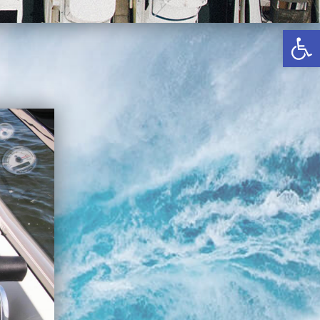
באשדוד
פתח סרגל נגישות
בטבריה
קיסריה
אשקלון
בעכו
בחיפה / מחיפה
ביפו
בטיילת טבריה
בכנרת מחיר / מחירים
בכנרת גינוסר
בכנרת טבריה
בכנרת ילדים
בכנרת לידו