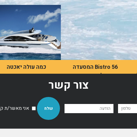
Bistro 56 המסעדה
כמה עולה יאכטה
שחובה לבקר בה אחרי
האינטראקציה של מרבית
צור קשר
שהולכים לים
האנשים עם יאכטות היא
בעיקר בסרטים, אך למעשה,
טקסט לא יותר מ400 אותיות
הן הרבה יותר נגישות ממה
כולל רווחים
שנהוג לחשוב.
אני מאשר/ת קבל
לדף מאמר