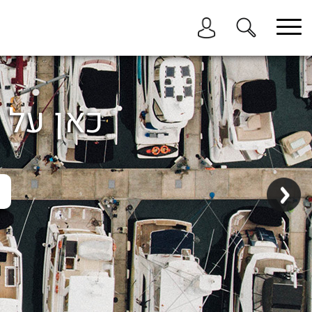
בחר תתקטגוריה
בחר מיקום
הכל
כאן על ה
ביוון / ליוון
בישראל
באילת
במרינה הרצליה
בכנרת
בהרצליה
בתל אביב
באשקלון