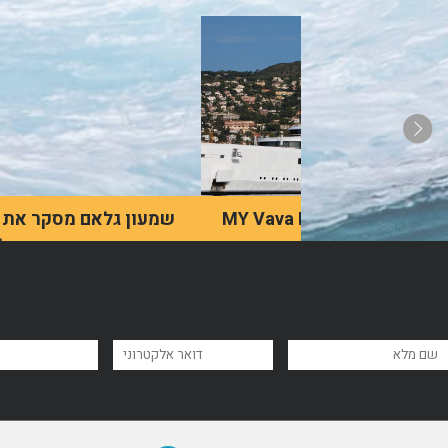
MY Vava II Superyacht
שמעון גלאם מסקר את
תחום היאכטות בישראל
MY Vava II is a 97-meter
superyacht ordered in
שמעון גלאם מתאר את
2007 by Swiss
ישראל כמיקום מושלם
entrepreneur Ernesto
לחובבי יאכטות, הן בזכות
Bertarelli.
האקלים הנעים והן בזכות
הנופים המרהיבים שליד הים
התיכון.
לדף מאמר
לדף מאמר