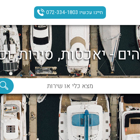
חייגו עכשיו 072-334-1803
ים - יאכטות, סירות, וכ