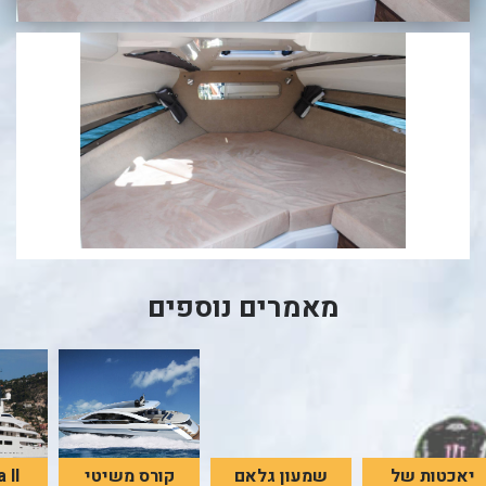
בכנרת לידו מחיר
בכנרת למשפחות
בצפון
בארץ
לקפריסין
נתניה
מדובאי / לדובאי
מאמרים נוספים
בבאר שבע
יאכטות של
שמעון גלאם
קורס משיטי
 II