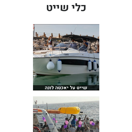
כלי שייט
בכנרת לידו מחיר
בכנרת למשפחות
בצפון
בארץ
לקפריסין
נתניה
מדובאי / לדובאי
בבאר שבע
שייט על יאכטה לונה