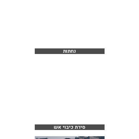
נחתות
סירת כיבוי אש