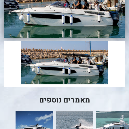
בכנרת לידו מחיר
בכנרת למשפחות
בצפון
בארץ
לקפריסין
נתניה
מדובאי / לדובאי
בבאר שבע
מאמרים נוספים