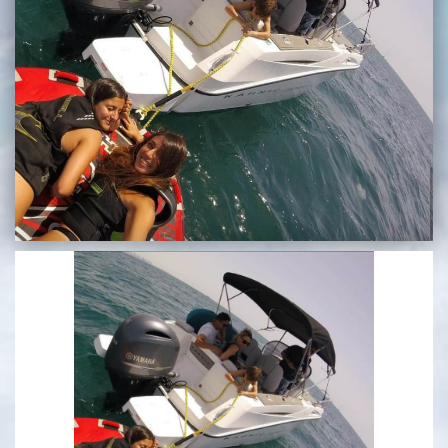
בכנרת לידו מחיר
בכנרת למשפחות
בצפון
בארץ
לקפריסין
נתניה
מדובאי / לדובאי
בבאר שבע