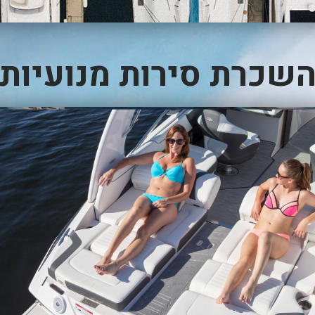
שכרת סירות מנועיות