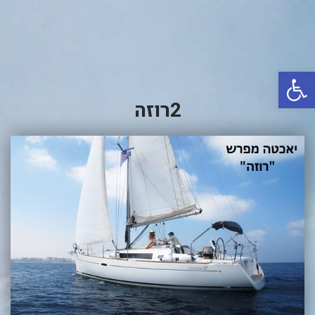
באשדוד
בטבריה
קיסריה
פתח סרגל נגישות
אשקלון
2רוזה
בעכו
בחיפה / מחיפה
ביפו
בטיילת טבריה
בכנרת מחיר / מחירים
בכנרת גינוסר
בכנרת טבריה
בכנרת ילדים
בכנרת לידו