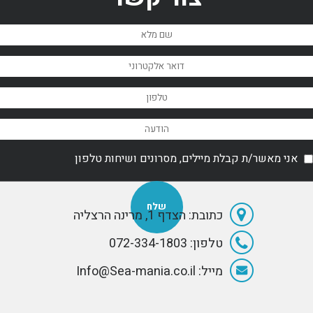
קומפקטיות יותר,
on the planet.
וקומפ
שר יכולות להיות
The boat was
אשר י
ברות השגה
designed by the
בר
great Jon
Bannenberg
and built in
2004 by the
renowned
German
manufacturer
Lürssen.
אני מאשר/ת קבלת מיילים, מסרונים ושיחות טלפון
כתובת: הצדף 1, מרינה הרצליה
טלפון: 072-334-1803
מייל: Info@Sea-mania.co.il