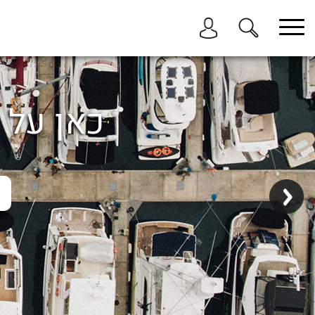
בחר תתקטגוריה
בחר מיקום
הכל
כאן על ה
ביוון / ליוון
בישראל
באילת
במרינה הרצליה
בכנרת
בהרצליה
בתל אביב
באשקלון