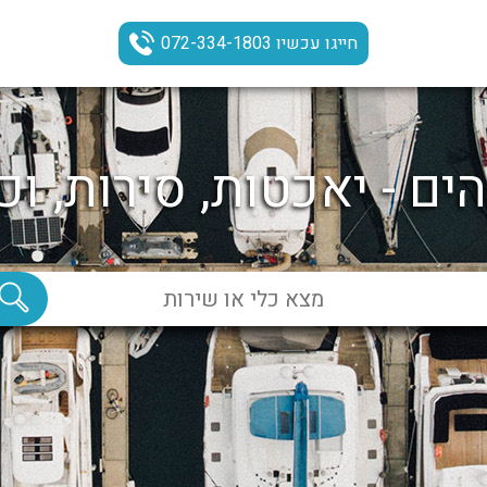
חייגו עכשיו 072-334-1803
ים - יאכטות, סירות, וכ