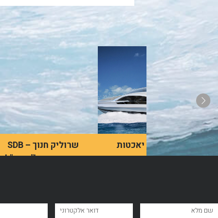
קורס משיט יאכטות
שרוליק חנוך – SDB
השקעות נדל"ן בחו"ל
האינטראקציה של מרבית
וחשיבה אסטרטגית
האנשים עם יאכטות היא
בעיקר בסרטים, אך למעשה,
בשווקים גלובליים
הן הרבה יותר נגישות ממה
שרוליק חנוך, בעלים ומנכ"ל
שנהוג לחשוב.
משותף בחברת SDB, עומד