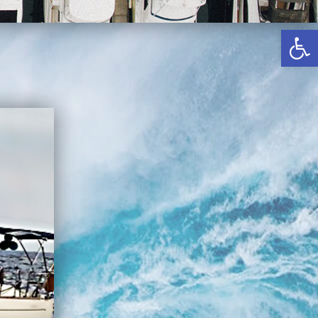
באשדוד
פתח סרגל נגישות
בטבריה
קיסריה
אשקלון
בעכו
בחיפה / מחיפה
ביפו
בטיילת טבריה
בכנרת מחיר / מחירים
בכנרת גינוסר
בכנרת טבריה
בכנרת ילדים
בכנרת לידו