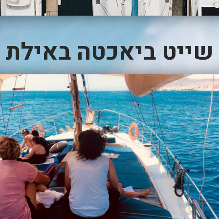
שייט ביאכטה באילת