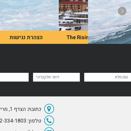
The Rising Sun Yacht
הצהרת נגישות
A luxury vessel, Rising
טקסט לא יותר מ400 אותיות
Sun is 27th in terms of
כולל רווחים
size among all private
yachts on the planet. The
boat was designed by the
great Jon Bannenberg and
built in 2004 by the
לדף מאמר
לדף מאמר
renowned German
manufacturer Lürssen.
כתובת: הצדף 1, מרינה הרצליה
טלפון: 072-334-1803