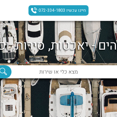
חייגו עכשיו 072-334-1803
ים - יאכטות, סירות, וכ