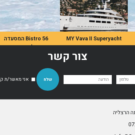
MY Vava II Superyacht
Bistro 56 המסעדה
שחובה לבקר בה אחרי
MY Vava II is a 97-meter
צור קשר
שהולכים לים
superyacht ordered in
2007 by Swiss
טקסט לא יותר מ400 אותיו
entrepreneur Ernesto
כולל רווחים
Bertarelli.
אני מאשר/ת קבל
לדף מאמר
לדף מאמר