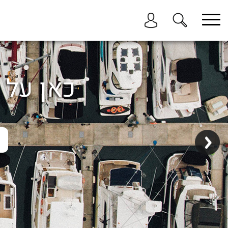
בחר תתקטגוריה
בחר מיקום
הכל
כאן על ה
ביוון / ליוון
בישראל
באילת
במרינה הרצליה
בכנרת
בהרצליה
בתל אביב
באשקלון