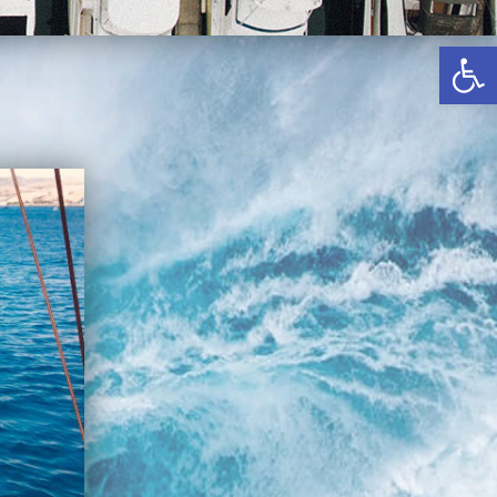
באשדוד
פתח סרגל נגישות
בטבריה
קיסריה
אשקלון
בעכו
בחיפה / מחיפה
ביפו
בטיילת טבריה
בכנרת מחיר / מחירים
בכנרת גינוסר
בכנרת טבריה
בכנרת ילדים
בכנרת לידו