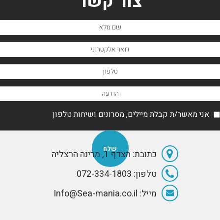
צור קשר
Abeking &
קומפקטיות יותר,
הים 
Rasmussen in
שר יכולות להיות
על ע
2010.
ברות השגה
קשור
לתח
עוס
לאחר 
שנים 
צורך
מסע
מכם י
חושב
אני מאשר/ת קבלת מיילים, מסרונים ושיחות טלפון
זה י
רבים
החל
אות
בדף 
כתובת: הצדף 1, מרינה הרצליה
- שפ
טלפון: 072-334-1803
מייל: Info@Sea-mania.co.il