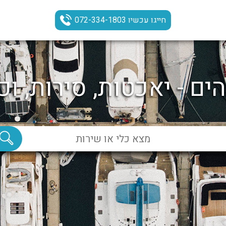
חייגו עכשיו 072-334-1803
ים - יאכטות, סירות, וכ