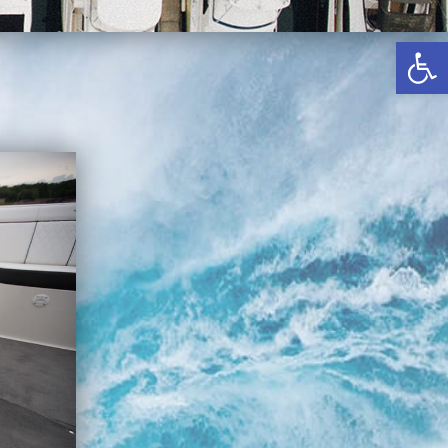
באשדוד
פתח סרגל נגישות
בטבריה
קיסריה
אשקלון
בעכו
בחיפה / מחיפה
ביפו
בטיילת טבריה
בכנרת מחיר / מחירים
בכנרת גינוסר
בכנרת טבריה
בכנרת ילדים
בכנרת לידו