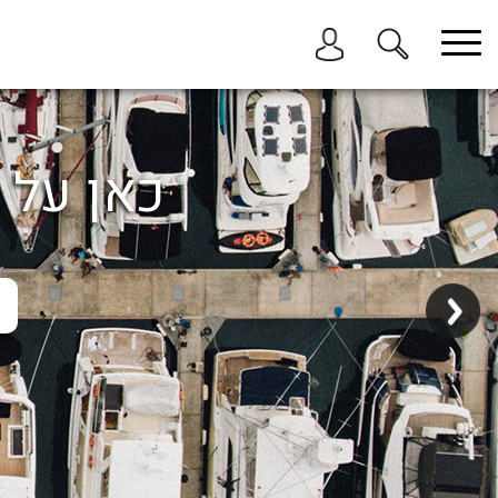
בחר תתקטגוריה
בחר מיקום
הכל
כאן על ה
ביוון / ליוון
בישראל
באילת
במרינה הרצליה
בכנרת
בהרצליה
בתל אביב
באשקלון