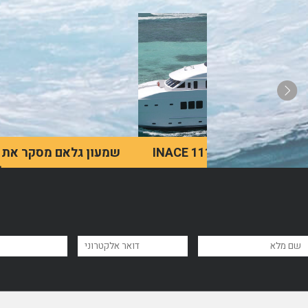
INACE 111 Superyacht
שמעון גלאם מסקר את
תחום היאכטות בישראל
"She" is a revolutionary
new yacht launched in
שמעון גלאם מתאר את
2017 by Sunreef Yacht
ישראל כמיקום מושלם
Design.
לחובבי יאכטות, הן בזכות
האקלים הנעים והן בזכות
הנופים המרהיבים שליד הים
התיכון.
לדף מאמר
לדף מאמר