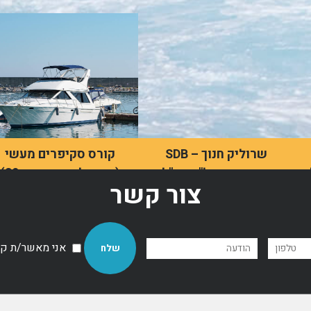
שרוליק חנוך – SDB
קורס סקיפרים מעשי
השקעות נדל"ן בחו"ל
(הכנה לטסט משיט 30)
צור קשר
וחשיבה אסטרטגית
להיות סקיפר דורש יותר
בשווקים גלובליים
מסתם ידע תיאורטי. מבחנים
מעשיים הם מרכיב מרכזי
שרוליק חנוך, בעלים ומנכ"ל
בקביעת יכולתו של האדם
אני מאשר/ת קבל
משותף בחברת SDB, עומד
לפקד על כלי שיט.
בראש אחת החברות
המובילות בישראל בתחום
לדף מאמר
השקעות הנדל"ן בחו"ל. עם