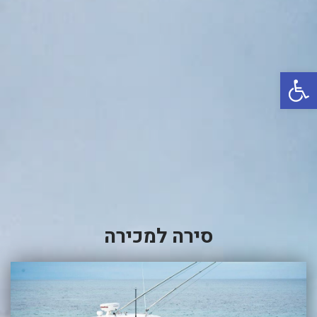
באשדוד
בטבריה
קיסריה
פתח סרגל נגישות
אשקלון
בעכו
בחיפה / מחיפה
ביפו
בטיילת טבריה
בכנרת מחיר / מחירים
סירה למכירה
בכנרת גינוסר
בכנרת טבריה
בכנרת ילדים
בכנרת לידו