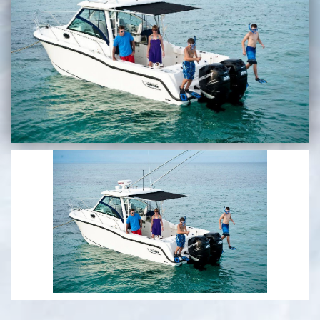
בכנרת לידו מחיר
בכנרת למשפחות
בצפון
בארץ
לקפריסין
נתניה
מדובאי / לדובאי
בבאר שבע