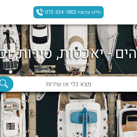
חייגו עכשיו 072-334-1803
ים - יאכטות, סירות, וכ