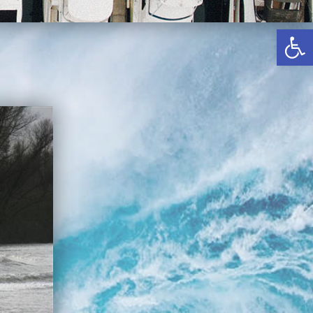
באשדוד
פתח סרגל נגישות
בטבריה
קיסריה
אשקלון
בעכו
בחיפה / מחיפה
ביפו
בטיילת טבריה
בכנרת מחיר / מחירים
בכנרת גינוסר
בכנרת טבריה
בכנרת ילדים
בכנרת לידו