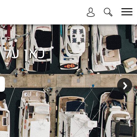
בחר תתקטגוריה
בחר מיקום
הכל
כאן על ה
ביוון / ליוון
בישראל
באילת
במרינה הרצליה
בכנרת
בהרצליה
בתל אביב
באשקלון