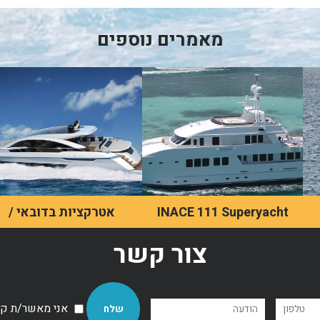
מאמרים נוספים
INACE 111 Superyacht
אטרקציות בדובאי /
השכרת יאכטה
"She" is a revolutionary
צור קשר
new yacht launched in
האינטראקציה של מרבית
2017 by Sunreef Yacht
האנשים עם יאכטות היא
Design.
בעיקר בסרטים, אך למעשה,
הן הרבה יותר נגישות ממה
אני מאשר/ת קבל