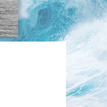
בכנרת לידו מחיר
בכנרת למשפחות
בצפון
בארץ
לקפריסין
נתניה
מדובאי / לדובאי
בבאר שבע