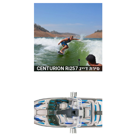
סירת דייג CENTURION Ri257