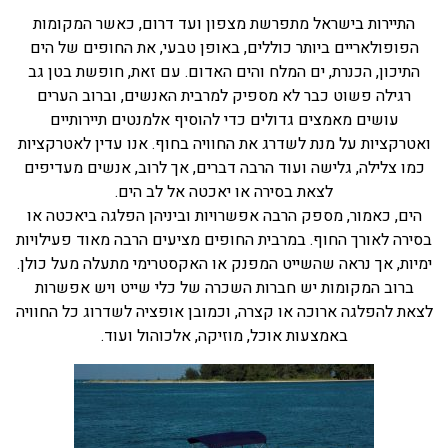
התיירות בישראל מתפרשת מצפון ועד דרום, כאשר המקומות
בכנרת לידו מחיר
הפופולאריים ביותר כוללים, באופן טבעי, את החופים של הים
בכנרת למשפחות
התיכון, הכנרת, ים המלח והים האדום. עם זאת, חופשת בטן גב
רגילה פשוט כבר לא מספיק למרבית האנשים, וברוב הערים
בצפון
עושים מאמצים גדולים כדי להוסיף אלמנטים תיירותיים
בארץ
ואטרקציות על מנת לשדרג את החוויה בחוף. אנו עדין לאטרקציות
כמו צלילה, גלישה ועוד הרבה דברים, אך לרוב, אנשים מעדיפים
לקפריסין
לצאת בסירה או יאכטה אל לב הים.
נתניה
הים, כאמור, מספק הרבה אפשרויות וביניהן הפלגה ביאכטה או
בסירה לאורך החוף. במרבית החופים מציעים הרבה מאוד פעילויות
מדובאי / לדובאי
ימיות, אך נראה שהשייט המפנק או האקסטרימי מתעלה מעל כולן.
בבאר שבע
ברוב המקומות יש חברות השכרה של כלי שייט ויש אפשרות
לצאת להפלגה ארוכה או קצרה, וכמובן אופציה לשדרוג כל החוויה
באמצעות אוכל, מוזיקה, אלכוהול ועוד.