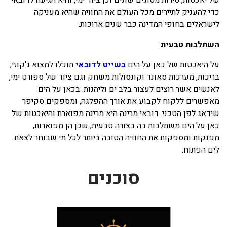
של יאכטות, סירות מסוגים שונים וכן ציוד ימי, והיא הגיעה לדובאי
כדי להעניק לתיירים מכל העולם את החוויה שהיא מעניקה
לישראלים בחופי המדינה כבר שנים ארוכות.
השתלבות טבעית
על היאכטות של כאן על הים
בשייט לדובאי
תוכלו למצוא ג'קוזי,
בריכות, מערכות סאונד וקונסולות משחק וגם ציוד של ספורט ימי,
לאנשים אשר רוצים לעצור בלב ים וליהנות. בכאן על הים
מאפשרים ללקוח לקבוע את אורך ההפלגה, ומספקים סקיפר
שידאג לפן הטכני. דובאי מרינה היא מרינה מפוארת והיאכטות של
כאן על הים משתלבות בה בצורה טבעית, שכן הן מפוארות,
מפנקות ומספקות את החוויה הטובה ביותר לכל מי שבוחר לצאת
לים הפתוח.
סוכנים