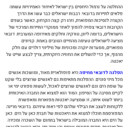
ההחלטה על נרמול היחסים בין ישראל לאיחוד האמירויות עשתה
בכנרת לידו מחיר
פלאים לתיירות בדובאי. רבבות ישראלים כבר עשו את הדרך
בכנרת למשפחות
הקצרה לנסיכות המפוארת, וזהו רק קצה הקרחון, כאשר בשנים
הקרובות דובאי צפויה להפוך לאחד ממוקדי התיירות המרכזי של
בצפון
הישראלים, בדומה ליוון, טורקיה וחלקים מאירופה המערבית. דובאי
בארץ
מציעה לישראלים טעימה מהחיים הטובים באמת. קניונים
מפוארים, מסעדות יוקרה ומכוניות של מיליוני דולרים עם חלק
לקפריסין
מהנוף, אך כדי להשלים את החוויה היוקרתית, צריך לבצע שייט על
נתניה
יאכטה.
מדובאי / לדובאי
הפלגה לדובאי מחיפה
היא פופולארית מאוד, ומושכות אנשים
מכל מיני סוגים. ההפלגות מתאימות גם לאנשים שרוצים בלי שקט
בבאר שבע
על שפת הים וגם לאנשים שרוצים לאכול, לעשות ספורט ימי או
לקיים מסיבה על הסיפון. הסוד הוא למצוא את החברה האיכותית
ביותר לשוט איתה, זו שמציעה יאכטות מפוארות ומאפשרת
ללקוחות לעצב את הבילוי שלהם לפי ראות עיניהם. בדובאי מרינה
המפורסמת תוכלו למצוא את היאכטות של חברת כאן על הים. כאן
על הים היא החברה המובילה בישראל בתחום של השכרה ומכירה