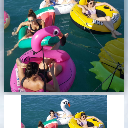
בכנרת לידו מחיר
בכנרת למשפחות
בצפון
בארץ
לקפריסין
נתניה
מדובאי / לדובאי
בבאר שבע