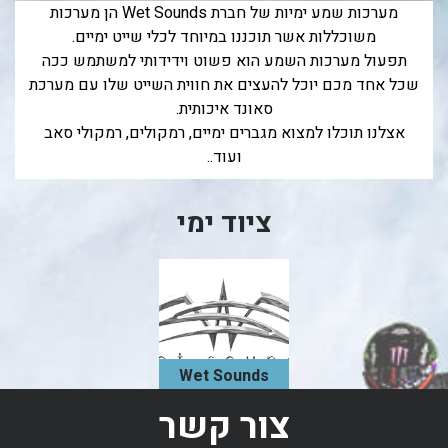
מערכות שמע ימיות של חברת Wet Sounds הן מערכות
בכנרת לידו מחיר
משוכללות אשר תוכננו במיוחד לכלי שייט ימיים.
תפעול מערכות השמע הוא פשוט וידידותי למשתמש ככה
בכנרת למשפחות
שכל אחד מכם יוכל להעצים את חווית השייט שלו עם מערכת
בצפון
סאונד איכותית.
אצלנו תוכלו למצוא מגברים ימיים, רמקולים, רמקולי סאב
בארץ
ועוד..
לקפריסין
נתניה
ציוד ימי
מדובאי / לדובאי
בבאר שבע
Wet Sounds
Marine Audio
צור קשר
מערכות שמע
ימיות של חברת