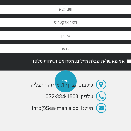
Wet Sounds הן
מערכות
משוכללות אשר
תוכננו במיוחד
לכלי שייט ימיים.
אני מאשר/ת קבלת מיילים, מסרונים ושיחות טלפון
כתובת: הצדף 1, מרינה הרצליה
טלפון: 072-334-1803
מייל: Info@Sea-mania.co.il