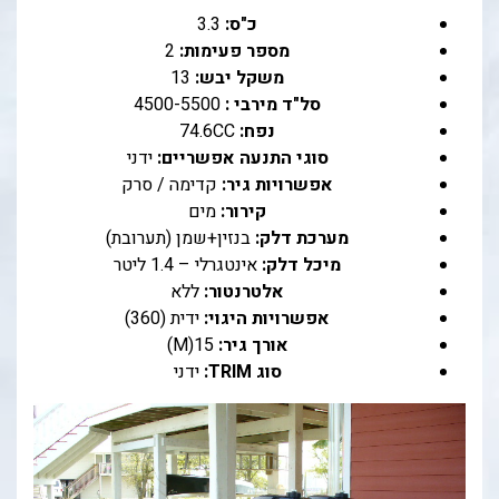
כ"ס:
3.3
מספר פעימות:
2
משקל יבש:
13
סל"ד מירבי :
4500-5500
נפח:
74.6CC
סוגי התנעה אפשריים:
ידני
אפשרויות גיר:
קדימה / סרק
קירור:
מים
מערכת דלק:
בנזין+שמן (תערובת)
מיכל דלק:
אינטגרלי – 1.4 ליטר
אלטרנטור:
ללא
אפשרויות היגוי:
ידית (360)
אורך גיר:
15(M)
סוג TRIM:
ידני