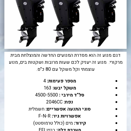
בכנרת לידו מחיר
בכנרת למשפחות
בצפון
בארץ
לקפריסין
דגם מנוע זה הוא מסדרת המנועים החדשה והמוצלחת מבית
נתניה
מרקורי. מנוע זה יעניק לכם שעות מרובות ושקטות בים, מנוע
עוצמתי וקל משקל עם 80 כ"ס.
מדובאי / לדובאי
מספר פעימות:
4
בבאר שבע
משקל יבש:
163
סל"ד מירבי :
4500-5500
נפח:
2046CC
סוגי התנעה אפשריים:
חשמלית
אפשרויות גיר:
F-N-R
קירור:
מים (כולל טרמוסטט)
מערכת דלק:
בנזין EFI