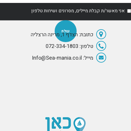
עם שנתיים
המושלם למ
כמו סירות דיג
ת מקיפה.
בגודל בינוני,
אני מאשר/ת קבלת מיילים, מסרונים ושיחות טלפון
סירות שרות
ועבודה, סירות
גומי או לחילופין
כמנוע עזר.
כתובת: הצדף 1, מרינה הרצליה
טלפון: 072-334-1803
מייל: Info@Sea-mania.co.il