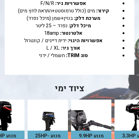
אפשרויות גיר:
F/N/R
קירור:
מים (כולל טרמוסטט+התראת לחץ מים)
מערכת דלק:
בנזין+שמן (מיכל נפרד)
מיכל דלק:
נפרד – 25 ליטר
אלטרנטור:
18amp
אפשרויות היגוי:
ידית דייגים / קונטרול
אורך גיר:
L / XL
סוג TRIM:
חשמלי / ידני
ציוד ימי
3.
מנוע 9.9HP
מנוע 25HP-
מנוע 75HP