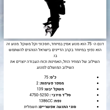
בכנרת לידו מחיר
בכנרת למשפחות
בצפון
בארץ
לקפריסין
דגם ה- 75 הוא מנוע אמין במיוחד, חסכוני וקל משקל. מנוע זה
הוא נפוץ במיוחד בקרב הדייגים בישראל הנוהגים להשתמש
נתניה
בו.
מדובאי / לדובאי
השילוב של המחיר הזול, האמינות וכוח העבודה יוצרים את
השילוב המושלם למנוע.
בבאר שבע
כ"ס:
75
מספר פעימות:
2
משקל יבש:
139
סל"ד מירבי :
4750-5250
נפח:
1386CC
סוגי התנעה אפשריים:
חשמלית