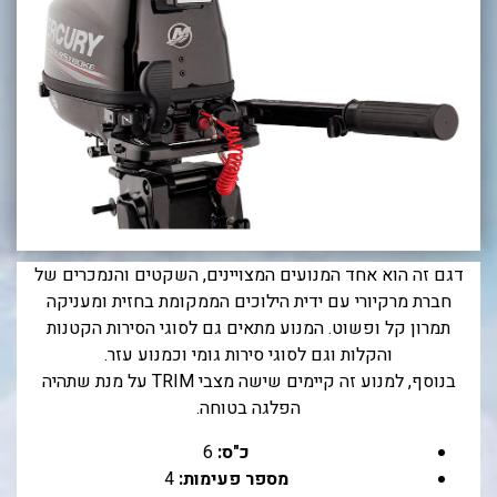
בכנרת לידו מחיר
בכנרת למשפחות
בצפון
בארץ
לקפריסין
נתניה
מדובאי / לדובאי
דגם זה הוא אחד המנועים המצויינים, השקטים והנמכרים של
חברת מרקיורי עם ידית הילוכים הממקומת בחזית ומעניקה
בבאר שבע
תמרון קל ופשוט. המנוע מתאים גם לסוגי הסירות הקטנות
והקלות וגם לסוגי סירות גומי וכמנוע עזר.
בנוסף, למנוע זה קיימים שישה מצבי TRIM על מנת שתהיה
הפלגה בטוחה.
כ"ס:
6
מספר פעימות:
4