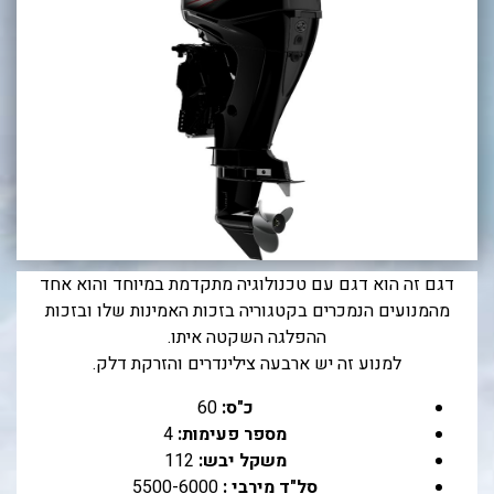
בכנרת לידו מחיר
בכנרת למשפחות
בצפון
בארץ
לקפריסין
נתניה
מדובאי / לדובאי
דגם זה הוא דגם עם טכנולוגיה מתקדמת במיוחד והוא אחד
מהמנועים הנמכרים בקטגוריה בזכות האמינות שלו ובזכות
בבאר שבע
ההפלגה השקטה איתו.
למנוע זה יש ארבעה צילינדרים והזרקת דלק.
כ"ס:
60
מספר פעימות:
4
משקל יבש:
112
סל"ד מירבי :
5500-6000