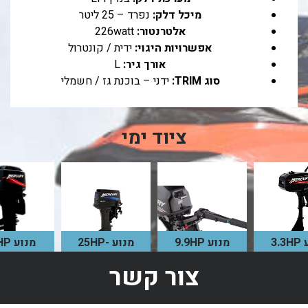
מיכל דלק:
נפרד – 25 ליטר
אלטרנטור:
226watt
אפשרויות היגוי:
ידית / קונטרול
אורך גיר:
L
סוג TRIM:
ידני – בוכנת גז / חשמלי
ציוד ימי
3.
מנוע 9.9HP
מנוע 25HP-
מנוע 75HP
 זה הוא
מנוע זה הוא
SEAPRO
צור קשר
יכל דלק
חסכוני, שקט
מנוע אמ
מנוע חיצוני
רלי, פשוט
ואחד מהמנועים
במיוחד, חס
המאופיין
עלה, קל
הנמכרים בין אם
וקל משקל. 
בקלילות, החוזק
מיוחד
לסירה קלה או
זה הוא נ