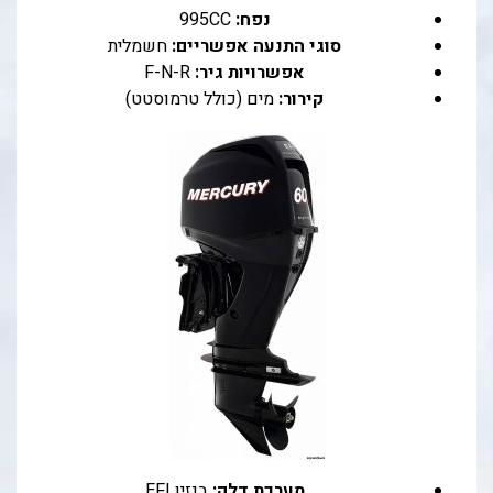
נפח:
995CC
סוגי התנעה אפשריים:
חשמלית
אפשרויות גיר:
F-N-R
קירור:
מים (כולל טרמוסטט)
מערכת דלק:
בנזין EFI