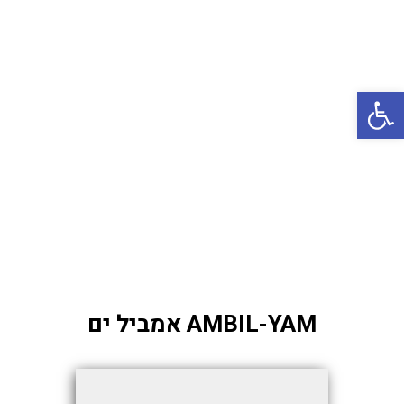
באשדוד
בטבריה
קיסריה
פתח סרגל נגישות
אשקלון
בעכו
בחיפה / מחיפה
ביפו
בטיילת טבריה
בכנרת מחיר / מחירים
בכנרת גינוסר
AMBIL-YAM אמביל ים
בכנרת טבריה
בכנרת ילדים
בכנרת לידו