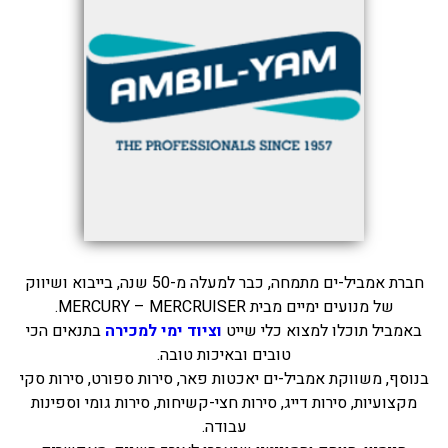
בכנרת לידו מחיר
בכנרת למשפחות
בצפון
בארץ
לקפריסין
נתניה
מדובאי / לדובאי
חברת אמביל-ים מתמחה, כבר למעלה מ-50 שנה, בייבוא ושיווק
בבאר שבע
של מנועים ימיים מבית MERCURY – MERCRUISER.
באמביל תוכלו למצוא כלי שייט
וציוד ימי למכירה
בתנאים הכי
טובים ובאיכות טובה.
בנוסף, משווקת אמביל-ים יאכטות פאר, סירות ספורט, סירות סקי
מקצועיות, סירות דייג, סירות חצי-קשיחות, סירות גומי וספינות
עבודה.