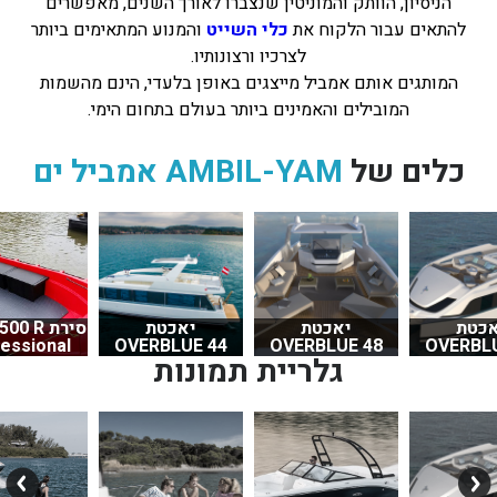
הניסיון, הוותק והמוניטין שנצברו לאורך השנים, מאפשרים
להתאים עבור הלקוח את
כלי השייט
והמנוע המתאימים ביותר
לצרכיו ורצונותיו.
המותגים אותם אמביל מייצגים באופן בלעדי, הינם מהשמות
המובילים והאמינים ביותר בעולם בתחום הימי.
כלים של
AMBIL-YAM אמביל ים
אכטת
יאכטת
יאכטת
סירת 0 R
essional
OVERBLUE 44
OVERBLUE 48
OVERBLU
גלריית תמונות