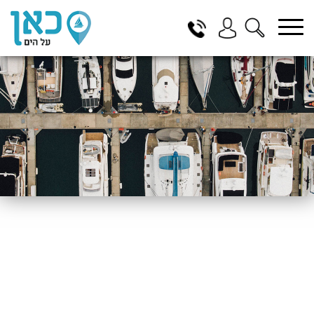
בחר תתקטגוריה
בחר מיקום
הכל
ביוון / ליוון
בישראל
באילת
במרינה הרצליה
בכנרת
בהרצליה
בתל אביב
באשקלון