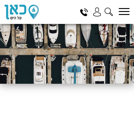
בחר תתקטגוריה
בחר מיקום
הכל
ביוון / ליוון
בישראל
באילת
במרינה הרצליה
בכנרת
בהרצליה
בתל אביב
באשקלון