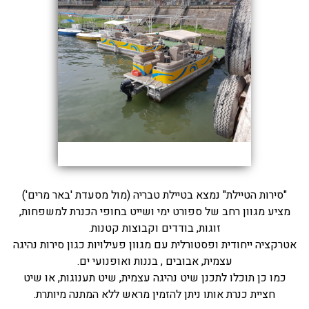
בכנרת לידו מחיר
בכנרת למשפחות
בצפון
בארץ
לקפריסין
נתניה
מדובאי / לדובאי
"סירות הטיילת" נמצא בטיילת טבריה (מול מסעדת 'באר מרים')
בבאר שבע
מציע מגוון רחב של ספורט ימי ושייט בחופי הכנרת למשפחות,
זוגות, בודדים וקבוצות קטנות.
אטרקציה ייחודית ופסטורלית עם מגוון פעילויות כגון סירות נהיגה
עצמית, אבובים , בננות ואופנועי ים.
כמו כן תוכלו לתכנן שיט נהיגה עצמית, שיט תענוגות, או שיט
חציית כנרת אותו ניתן להזמין מראש ללא המתנה מיותרת.