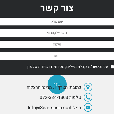
כמו סירות דיג
ת מקיפה.
צור קשר
בגודל בינוני,
סירות שרות
ועבודה, סירות
גומי או לחילופין
כמנוע עזר.
אני מאשר/ת קבלת מיילים, מסרונים ושיחות טלפון
כתובת: הצדף 1, מרינה הרצליה
טלפון: 072-334-1803
מייל: Info@Sea-mania.co.il