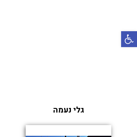
באשדוד
בטבריה
קיסריה
פתח סרגל נגישות
אשקלון
בעכו
בחיפה / מחיפה
ביפו
בטיילת טבריה
בכנרת מחיר / מחירים
בכנרת גינוסר
גלי נעמה
בכנרת טבריה
בכנרת ילדים
בכנרת לידו