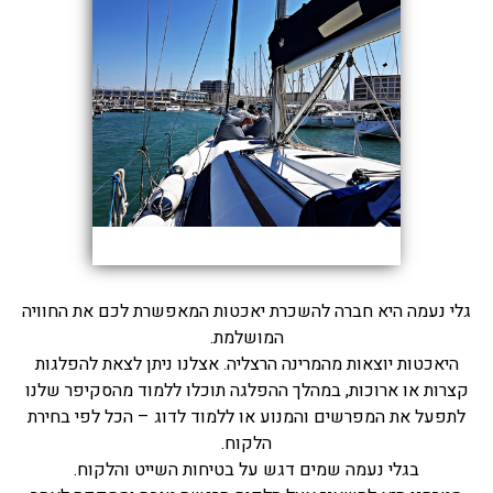
בכנרת לידו מחיר
בכנרת למשפחות
בצפון
בארץ
לקפריסין
נתניה
מדובאי / לדובאי
גלי נעמה היא חברה להשכרת יאכטות המאפשרת לכם את החוויה
בבאר שבע
המושלמת.
היאכטות יוצאות מהמרינה הרצליה. אצלנו ניתן לצאת להפלגות
קצרות או ארוכות, במהלך ההפלגה תוכלו ללמוד מהסקיפר שלנו
לתפעל את המפרשים והמנוע או ללמוד לדוג – הכל לפי בחירת
הלקוח.
בגלי נעמה שמים דגש על בטיחות השייט והלקוח.