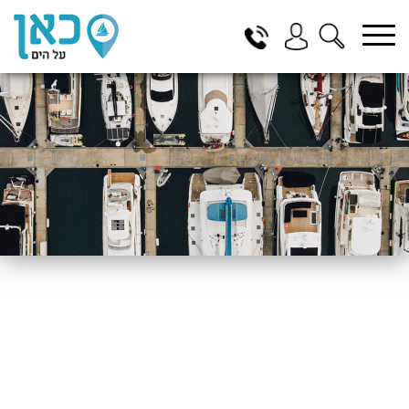
בחר תתקטגוריה
בחר מיקום
הכל
ביוון / ליוון
בישראל
באילת
במרינה הרצליה
בכנרת
בהרצליה
בתל אביב
באשקלון