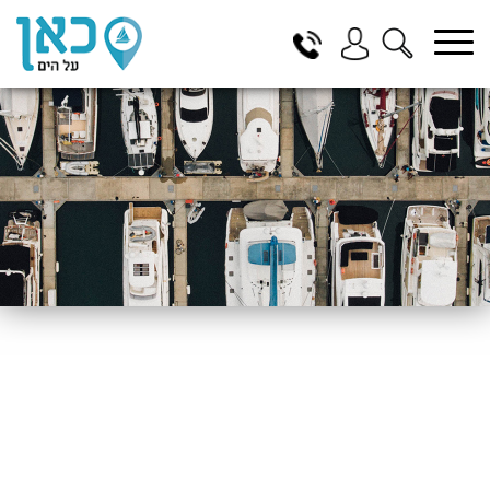
בחר תתקטגוריה
בחר מיקום
הכל
ביוון / ליוון
בישראל
באילת
במרינה הרצליה
בכנרת
בהרצליה
בתל אביב
באשקלון