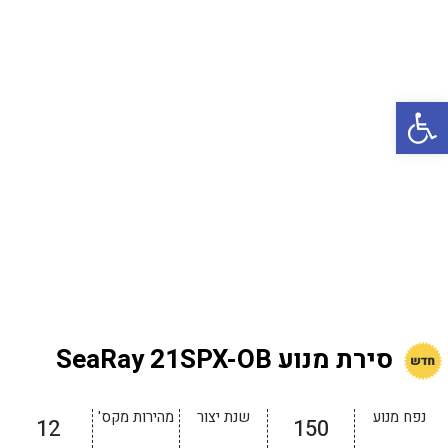
באשדוד
בטבריה
קיסריה
פתח סרגל נגישות
אשקלון
בעכו
בחיפה / מחיפה
ביפו
בטיילת טבריה
בכנרת מחיר / מחירים
בכנרת גינוסר
סירת מנוע SeaRay 21SPX-OB
בכנרת טבריה
בכנרת ילדים
נפח מנוע
שנת יצור
מהירות מקס'
12
150
בכנרת לידו