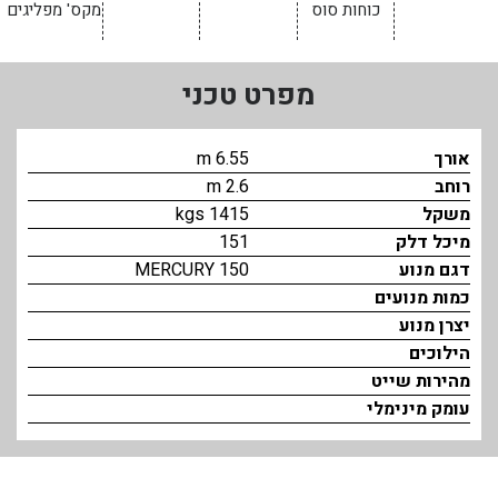
כוחות סוס
מקס' מפליגים
בכנרת לידו מחיר
בכנרת למשפחות
מפרט טכני
בצפון
בארץ
אורך
6.55 m
רוחב
2.6 m
לקפריסין
משקל
1415 kgs
נתניה
מיכל דלק
151
דגם מנוע
MERCURY 150
מדובאי / לדובאי
כמות מנועים
בבאר שבע
יצרן מנוע
הילוכים
מהירות שייט
עומק מינימלי