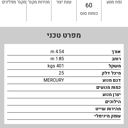
נפח מנוע
שנת יצור
מהירות מקס'
מקס' מפליגים
60
בכנרת לידו מחיר
כוחות סוס
בכנרת למשפחות
בצפון
מפרט טכני
בארץ
לקפריסין
אורך
4.54 m
רוחב
1.85 m
נתניה
משקל
401 kgs
מדובאי / לדובאי
מיכל דלק
25
דגם מנוע
MERCURY
בבאר שבע
כמות מנועים
יצרן מנוע
הילוכים
מהירות שייט
עומק מינימלי