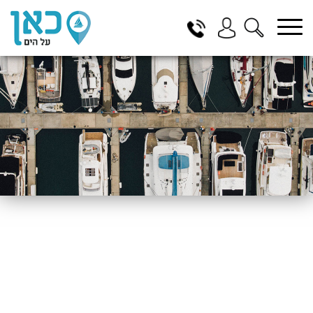
בחר תתקטגוריה
בחר מיקום
הכל
ביוון / ליוון
בישראל
באילת
במרינה הרצליה
בכנרת
בהרצליה
בתל אביב
באשקלון