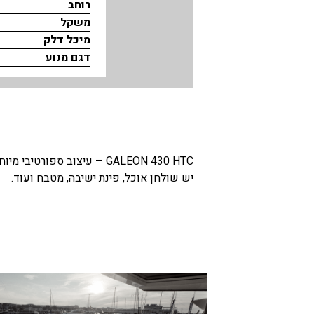
רוחב
משקל
בכנרת לידו מחיר
מיכל דלק
בכנרת למשפחות
דגם מנוע
בצפון
בארץ
לקפריסין
נתניה
GALEON 430 HTC – עיצוב 
מדובאי / לדובאי
יש שולחן אוכל, פינת ישיבה, מטבח ועוד.
בבאר שבע