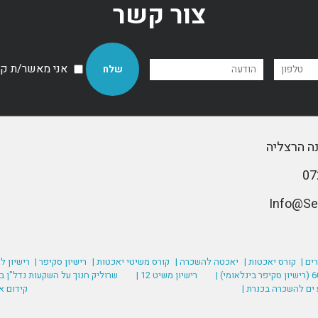
צור קשר
אני מאשר/ת קבל
ים |
קורס יאכטות |
יאכטה להשכרה |
קורס משיטי יאכטות |
רישיון סקיפר |
רישיון ל
רישיון משיט 12 |
שרוליק חנוך על השקעות נדל"ן בע
 ים להשכרה בכנרת |
קידום א