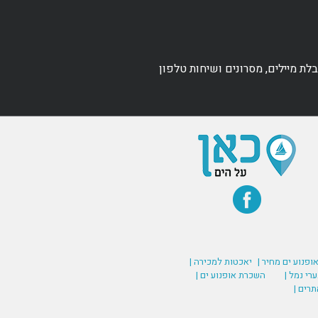
ת מיילים, מסרונים ושיחות טלפון
אופנוע ים מחיר |
יאכטות למכירה |
רי נמל |
השכרת אופנוע ים |
תרים |