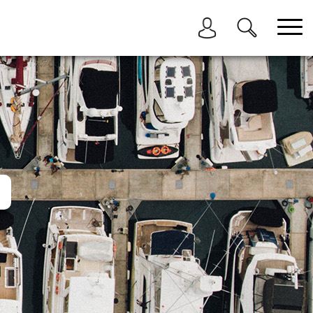
בחר תתקטגוריה
בחר מיקום
הכל
ביוון / ליוון
בישראל
באילת
במרינה הרצליה
בכנרת
בהרצליה
בתל אביב
באשקלון