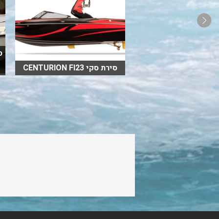
סירת whaly 270
סירת סקי CENTURION FI23