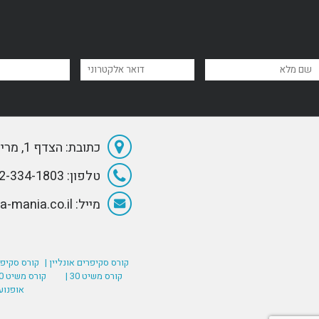
כתובת: הצדף 1, מרינה הרצליה
טלפון: 072-334-1803
מייל: Info@Sea-mania.co.il
קורס סקיפרים אונליין |
קורס סקיפר
קורס משיט 30 |
קורס משיט 60 (רישיון סקיפר בינלאומי) |
אופנוע