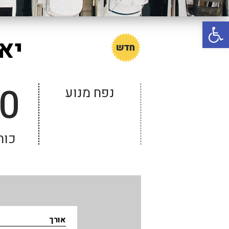
באשדוד
פתח סרגל נגישות
בטבריה
יאכטת 
קיסריה
אשקלון
בעכו
0
נפח מנוע
בחיפה / מחיפה
ביפו
בטיילת טבריה
כוח
בכנרת מחיר / מחירים
בכנרת גינוסר
בכנרת טבריה
בכנרת ילדים
אורך
בכנרת לידו