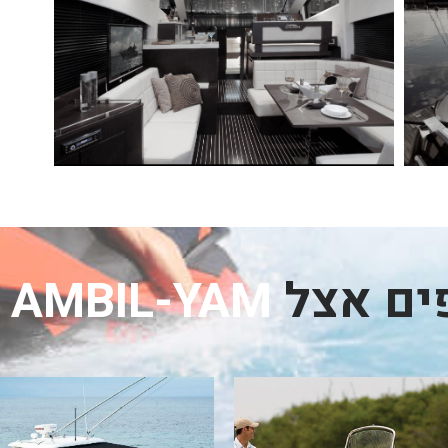
פים אצל
AMBIL-YAM אמביל ים