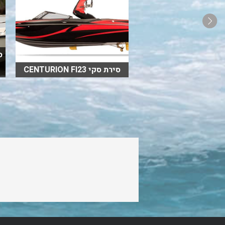
סירת whaly 270
סירת סקי CENTURION FI23