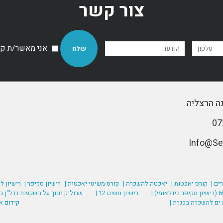
צור קשר
אני מאשר/ת קבל
ים |
קורס יאכטות |
יאכטה להשכרה |
קורס משיטי יאכטות |
רישיון סקיפר |
רישיון ל
רישיון משיט 12 |
שרוליק חנוך על השקעות נדל"ן בע
 ים להשכרה בכנרת |
קידום א