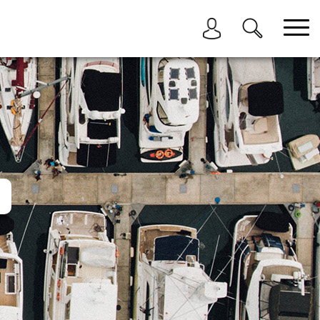
בחר תתקטגוריה
בחר מיקום
הכל
ביוון / ליוון
בישראל
באילת
במרינה הרצליה
בכנרת
בהרצליה
בתל אביב
באשקלון