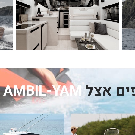
פים אצל
AMBIL-YAM אמביל ים