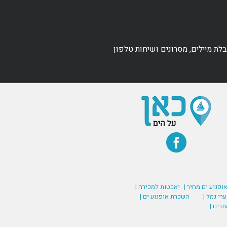
ת מיילים, מסרונים ושיחות טלפון
אופנוע ים מחיר |
יאכטות למכירה |
רי נמל |
השכרת אופנוע ים |
תרים |