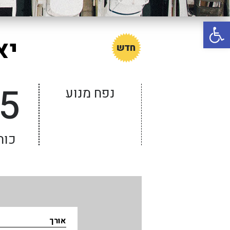
באשדוד
פתח סרגל נגישות
בטבריה
יאכטת
קיסריה
אשקלון
בעכו
5
נפח מנוע
בחיפה / מחיפה
ביפו
בטיילת טבריה
כוח
בכנרת מחיר / מחירים
בכנרת גינוסר
בכנרת טבריה
בכנרת ילדים
אורך
בכנרת לידו