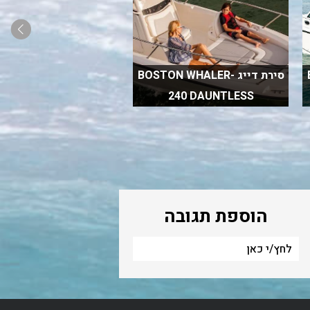
סירת דייג BOSTON WHALER-
סירת מנוע WHALER
MONTAUK 190
240 DAUNTLESS
הוספת תגובה
לחץ/י כאן