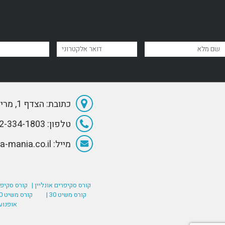
כתובת: הצדף 1, מרינה הרצליה
טלפון: 072-334-1803
מייל: Info@Sea-mania.co.il
קורס סקיפרים אונליין |
קורס סקיפר
קורס משיט 30 |
קורס משיט 60 (רישיון סקיפר בינלאומי) |
אופנוע