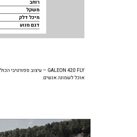
רוחב
משקל
בכנרת לידו מחיר
מיכל דלק
בכנרת למשפחות
דגם מנוע
בצפון
בארץ
לקפריסין
נתניה
GALEON 420 FLY – עיצוב ספ
מדובאי / לדובאי
אוכל לשמונה אנשים.
בבאר שבע