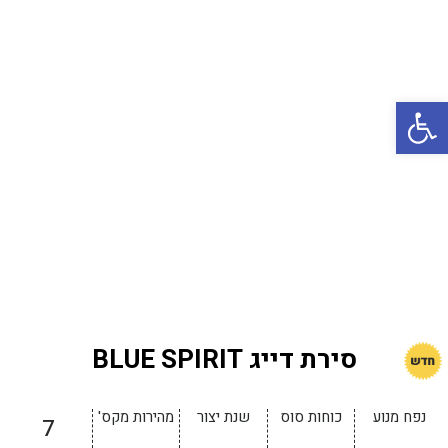
באשדוד
בטבריה
קיסריה
פתח סרגל נגישות
אשקלון
בעכו
בחיפה / מחיפה
ביפו
בטיילת טבריה
בכנרת מחיר / מחירים
בכנרת גינוסר
סירת דייג BLUE SPIRIT
בכנרת טבריה
בכנרת ילדים
נפח מנוע
כוחות סוס
שנת יצור
מהירות מקס'
7
בכנרת לידו