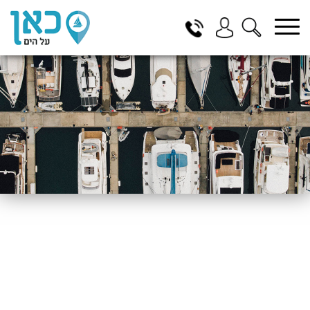
בחר תתקטגוריה
בחר מיקום
הכל
ביוון / ליוון
בישראל
באילת
במרינה הרצליה
בכנרת
בהרצליה
בתל אביב
באשקלון