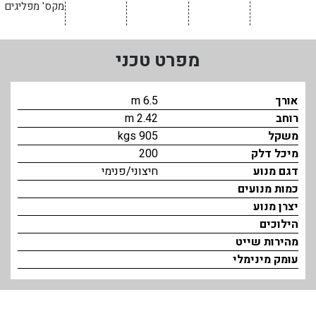
מקס' מפליגים
בכנרת לידו מחיר
בכנרת למשפחות
מפרט טכני
בצפון
בארץ
אורך
6.5 m
רוחב
2.42 m
לקפריסין
משקל
905 kgs
נתניה
מיכל דלק
200
דגם מנוע
חיצוני/פנימי
מדובאי / לדובאי
כמות מנועים
בבאר שבע
יצרן מנוע
הילוכים
מהירות שייט
עומק מינימלי